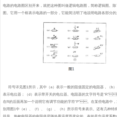
电路的电路图区别开来，就把这种图叫做逻辑电路图，简称逻辑图
图。它用一个框表示电路的一部分，它能简洁明了地说明电路各部分的关
符号详见图1所示，其中（a）表示一般的阻值固定的电阻器，（b）
表示电位器；（d）表示带开关的电位器。电阻器的文字符号是“R”
在R的后面再加一个说明它有调节功能的字符“P”。在某些电路中，
别用图1中（e）、（f）、（g）、（h）所示符号来表示。还有几
符号，热敏电阻器的电阻值是随外界温度而变化的。有的是负温度系数的