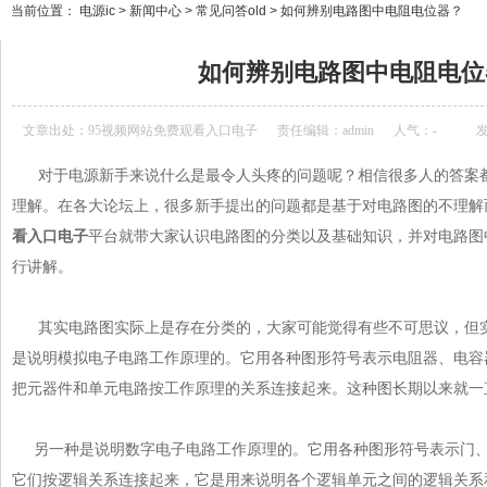
当前位置：
电源ic
>
新闻中心
>
常见问答old
>
如何辨别电路图中电阻电位器？
如何辨别电路图中电阻电位器
文章出处：
95视频网站免费观看入口电子
责任编辑：admin
人气：
-
发
对于电源新手来说什么是最令人头疼的问题呢？相信很多人的答案都是
理解。在各大论坛上，很多新手提出的问题都是基于对电路图的不理解
看入口电子
平台就带大家认识电路图的分类以及基础知识，并对电
行讲解。
其实电路图实际上是存在分类的，大家可能觉得有些不可思议，
是说明模拟电子电路工作原理的。它用各种图形符号表示电阻器、电容器
把元器件和单元电路按工作原理的关系连接起来。这种图长期以来就一直
另一种是说明数字电子电路工作原理的。它用各种图形符号表示门、
它们按逻辑关系连接起来，它是用来说明各个逻辑单元之间的逻辑关系和整