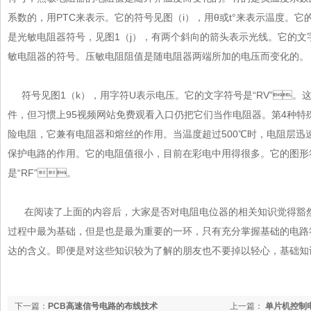
系数的，用PTC来表示。它的符号见图（i），用θ或t°来表示温度
是光敏电阻器符号，见图1（j），有两个斜向的箭头表示光线。它的
敏电阻器的符号。压敏电阻阻值是随电阻器两端所加的电压而变化的。
符号见图1（k），用字符U表示电压。它的文字符号是“RV”
件，但习惯上95视频网站免费观看入口仍把它们当作电阻器。第4
险电阻，它兼有电阻器和熔丝的作用。当温度超过500℃时，电阻层迅速
保护电路的作用。它的电阻值很小，目前在彩电中用得很多。它的图
是“RF”。
在阅读了上面的内容后，大家是否对电阻电位器的相关知识觉得豁然开
过程中最为基础，但是也是最为重要的一环，只有充分掌握基础
达的含义。即便是对这些知识较为了解的朋友也不要掉以轻心，基础知识
下一篇：
PCB高速信号电路的布线技术
上一篇：
单片机控制