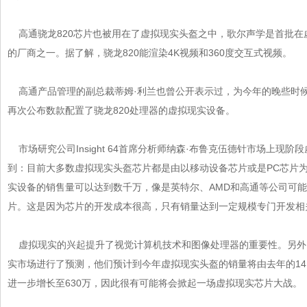
高通骁龙820芯片也被用在了虚拟现实头盔之中，歌尔声学是首批
的厂商之一。据了解，骁龙820能渲染4K视频和360度交互式视频。
高通产品管理的副总裁蒂姆·利兰也曾公开表示过，为今年的晚些时候
再次公布数款配置了骁龙820处理器的虚拟现实设备。
市场研究公司Insight 64首席分析师纳森·布鲁克伍德针市场上现阶
到：目前大多数虚拟现实头盔芯片都是由以移动设备芯片或是PC芯片为
实设备的销售量可以达到数千万，像是英特尔、AMD和高通等公
片。这是因为芯片的开发成本很高，只有销量达到一定规模专门开发相
虚拟现实的兴起提升了视觉计算机技术和图像处理器的重要性。另外
实市场进行了预测，他们预计到今年虚拟现实头盔的销量将由去年的14 万增
进一步增长至630万，因此很有可能将会掀起一场虚拟现实芯片大战。