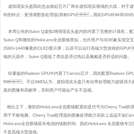
虚拟现实头盔因此也会掀起
芯片
厂商在虚拟现实领域的大战，对于虚拟
特的特点：更强调图形处理器(简称GPU，因此GPU对4K和3D
本周公布的Sulon Q虚拟/增强现实头盔内部内置了完整的计算机，配置了
Sulon Q和微软的HoloLens全息眼镜类似，允许用户与3D对象实现交
2560×1440像素的OLED显示屏，以及可以运行高端大型游戏的GP
端的元器件，Sulon Q面临了类似是否过热以及佩戴是否舒适的问题。
轻量版的Radeon GPU中内置了Carrizo芯片，因此配置Radeon G
Rift。不过AMD认为，虚拟现实头盔只有自带处理能力超级强
真的图像和高帧率，否则用户可能会产生不适感。
相比之下，微软的HoloLens全息眼镜配置的是代号为Cherry Tra
用于平板电脑。Cherry Trail处理器的图像处理能力实际上远远不如Car
HoloLens全息眼镜延长电池的续航时间。因此HoloLens 全息眼镜专
不是高端大型游戏。