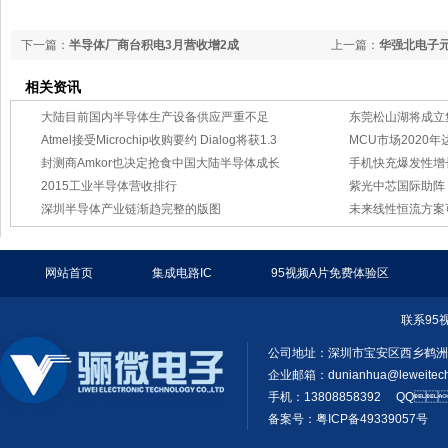
下一篇：
半导体厂商台积电3月营收增2成
上一篇：
华强北电子元
势预测
相关资讯
大陆目前国内半导体生产设备供应严重不足
东莞松山湖将成立
Atmel接受Microchip收购要约 Dialog将获1.3
MCU市场2020
封测商Amkor也决定抢食中国大陆半导体成长
手机快充爆发性增
2015工业半导体营收排行
紫光中芯国际助阵 北
深圳半导体产业链渐趋完整的版图
未来线性恒流方案
网站首页
集成电路IC
95视频A片免费体验区
联系95
公司地址：深圳市宝安区西乡鹤
企业邮箱：
dunianhua@leweitec
手机：13808858392 QQ
备案号：粤ICP备49339057号