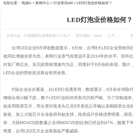
当前位置：
电源ic
>
新闻中心
>
行业资讯old
>
LED灯泡业价格如何？
LED灯泡业价格如何？
文章出处：
95视频网站免费观看入口电子
责任编辑：admin
人气：
-
发
台湾LED企业9月营收数据显示，9月份，台湾8大LED企业营收同比
收同比增速全部为负，表明行业景气程度远不及2014年的水平。但环比数
封装厂商亿光、东贝的营收增速均为正，明显好于8月份的表现。预计
LED企业的营收状况将会有所改善。
大陆企业步步紧逼，台LED行业遇变局：数据显示，9月份全球
继续出现小幅下跌，整个LED行业的供求形式仍然严峻。为了控制成本
始采用陆资
芯片
，而台资封装龙头亿光9月底也公开确认采购陆资企业的L
较低，加上大陆芯片企业政府补贴支持，陆资晶片价格优势明显，很
前，大陆MOVCD的数量占全球MOCVD的比例已经达到47%，随着
明显，台湾
LED芯片
企业将面临严重威胁。