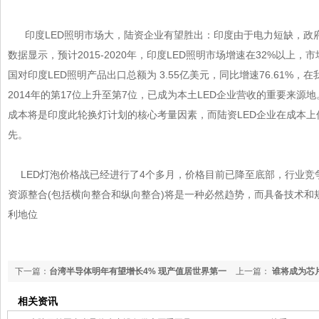
印度LED照明市场大，陆资企业有望胜出：印度由于电力短缺，
数据显示，预计2015-2020年，印度LED照明市场增速在32%以上，市场规
国对印度LED照明产品出口总额为 3.55亿美元，同比增速76.61%
2014年的第17位上升至第7位，已成为本土LED企业营收的重要来源地
成本将是印度此轮换灯计划的核心考量因素，而陆资LED企业在成本上
先。
LED灯泡价格战已经进行了4个多月，价格目前已降至底部，行业竞争激
资源整合(包括横向整合和纵向整合)将是一种必然趋势，而具备技术
利地位
下一篇：
台湾半导体明年有望增长4% 现产值居世界第一
上一篇：
谁将成为芯
相关资讯