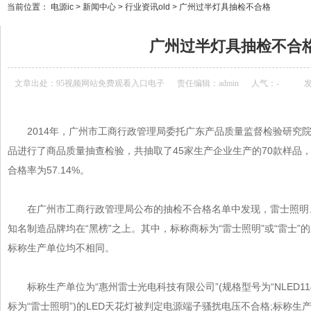
当前位置：
电源ic
>
新闻中心
>
行业资讯old
>
广州过半灯具抽检不合格
广州过半灯具抽检不合
文章出处：
95视频网站免费观看入口电子
责任编辑：admin
人气：
-
发
2014年，广州市工商行政管理局委托广东产品质量监督检验研
品进行了商品质量抽查检验，共抽取了45家生产企业生产的70款样品，经检
合格率为57.14%。
在广州市工商行政管理局公布的抽检不合格名单中发现，雷士照明
知名制造品牌均在“黑榜”之上。其中，标称商标为“雷士照明”或“雷士
标称生产单位均不相同。
标称生产单位为“惠州雷士光电科技有限公司”(规格型号为“NLED1144D 
标为“雷士照明”)的LED天花灯被判定
电源
端子骚扰电压不合格;标称生