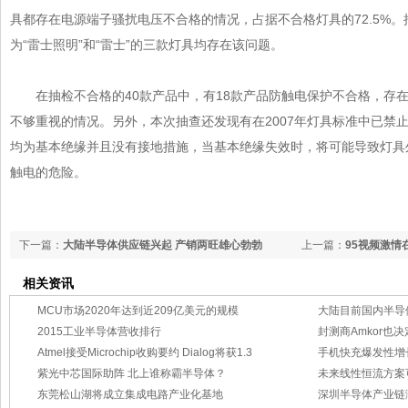
具都存在电源端子骚扰电压不合格的情况，占据不合格灯具的72.5%。
为“雷士照明”和“雷士”的三款灯具均存在该问题。
在抽检不合格的40款产品中，有18款产品防触电保护不合格
不够重视的情况。另外，本次抽查还发现有在2007年灯具标准中已禁
均为基本绝缘并且没有接地措施，当基本绝缘失效时，将可能导致灯具外
触电的危险。
下一篇：
大陆半导体供应链兴起 产销两旺雄心勃勃
上一篇：
95视频激情在
相关资讯
MCU市场2020年达到近209亿美元的规模
大陆目前国内半导
2015工业半导体营收排行
封测商Amkor也
Atmel接受Microchip收购要约 Dialog将获1.3
手机快充爆发性增
紫光中芯国际助阵 北上谁称霸半导体？
未来线性恒流方案
东莞松山湖将成立集成电路产业化基地
深圳半导体产业链