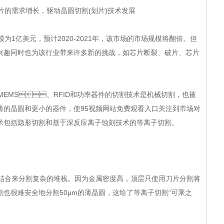
求增长，驱动晶圆切割(划片)技术发展
1亿美元，预计2020-2021年，该市场的市场规模将翻倍。但
趣同时也为该行业带来许多新的挑战，如芯片断裂、破片、芯片
MEMS、RFID和功率器件的切割技术是机械切割，也被
要求更薄的晶圆和更小的器件，使95视频网站免费观看入口关注到市场对
代技术包括隐形切割和基于深反应离子蚀刻技术的等离子切割。
割复杂的堆栈。因为金属密度高，顶层只使用刀片分割将
光切割也很难安全地分割50μm的薄晶圆，这给了等离子切割“可乘之