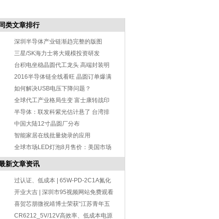
同类文章排行
深圳半导体产业链渐趋完整的版图
三星/SK海力士将大规模投资研发
DRAM 市场或
台积电坐稳晶圆代工龙头 高端封装明
年丰收
2016半导体链全线看旺 晶圆订单爆满
如何解决USB电压下降问题？
全球代工产业格局生变 富士康转战印
度
半导体：联发科紫光估计悬了 台湾排
斥陆资
中国大陆12寸晶圆厂分布
智能家居在线批量烧录的应用
全球市场LED灯泡8月售价：美国市场
价格最
最新文章资讯
过认证、低成本 | 65W-PD-2C1A氮化
镓设计方
开业大吉 | 深圳市95视频网站免费观看
入口电子-宁波分公司！
喜贺芯朋微祝靖博士荣获“江苏青年五
四奖章
CR6212_5V/12V高效率、低成本电源