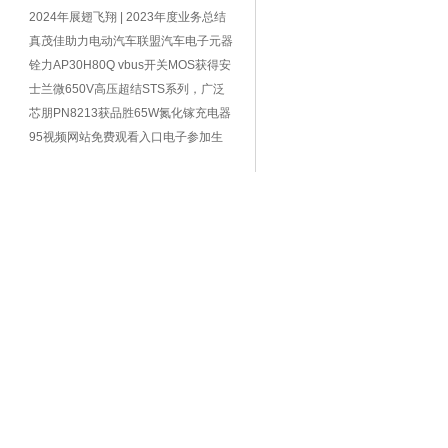
方案，完
2024年展翅飞翔 | 2023年度业务总结
交流大
真茂佳助力电动汽车联盟汽车电子元器
件工作
铨力AP30H80Q vbus开关MOS获得安
克67W 2C1A
士兰微650V高压超结STS系列，广泛
应用于消
芯朋PN8213获品胜65W氮化镓充电器
采用，可
95视频网站免费观看入口电子参加生
命应急“救”在身边，急救技