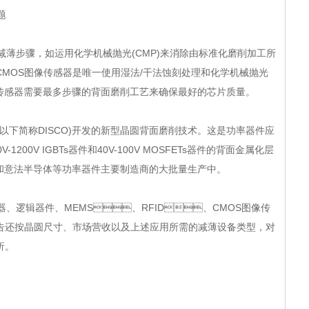
题
骤，如运用化学机械抛光(CMP)来消除由标准化磨削加工所
照式CMOS图像传感器是唯一使用湿法/干法蚀刻处理和化学机械抛光
像传感器需要最多步骤的背面磨削工艺来确保最好的芯片质量。
下简称DISCO)开发的新型晶圆背面磨削技术。这是功率器件应
1200V IGBTs器件和40V-100V MOSFETs器件的背面金属化层
飞凌和意法半导体等功率器件主要制造商的大批量生产中。
逻辑器件、MEMS、RFID、CMOS图像传
报告还按晶圆尺寸、市场营收以及上述应用所需的减薄设备类型，对
。