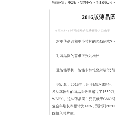
当前位置：
电源ic
>
新闻中心
>
行业资讯old
2016版薄晶
文章出处：
95视频网站免费观看入口电子
对更薄晶圆和更小
芯片
的强劲需求将驱
对薄晶圆的需求正强劲增长
受智能手机、智能卡和堆叠封装等消费类应
据估算，2015年，用于MEMS器件
及功率器件的薄晶圆数量超过了1650万片
WSPY)。这些薄晶圆主要贡献于CMOS图片
复合年增长率预计为14%，预计到2020年
圆投入总片数。