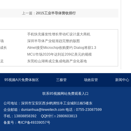
上一篇：
2015工业半导体营收排行
手机快充爆发性增长带动IC设计庞大商机
市场
深圳半导体产业链渐趋完整的版图
体成长
Atmel接受Microchip收购要约 Dialog将获1.3
MCU市场2020年达到近209亿美元的规模
不足
东莞松山湖将成立集成电路产业化基地
95视频A片免费体验区
三极管
场效应管
新闻中心
联系95视频网站免费观看入口
公司地址：深圳市宝安区西乡鹤洲恒丰工业城B11栋5楼东
企业邮箱：
dunianhua@leweitech.com
电话：0755-23087599
手机：13808858392 QQ：2880603813
备案号：粤ICP备49339057号