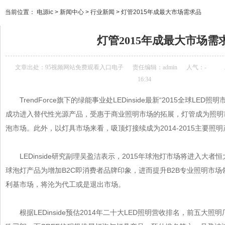
当前位置：
电源ic
>
新闻中心
>
行业新闻
>
灯管2015年成最大市场需求品
灯管2015年成最大市场需
文章出处：
95视频网站免费观看入口电子
责任编辑：admin
人气：
-
16:34
TrendForce旗下的绿能事业处LEDinside最新“2015全球LED照明
成功进入替代性光源产品，受惠于商业照明市场的拓展，灯管成为照明市场
泡市场。此外，以灯具市场来看，吸顶灯接续成为2014-2015主要照明产
LEDinside研究副理吴盈洁表示，2015年球泡灯市场将进入大者恒大
球泡灯
产品为增加B2C即消费者品牌印象，进而提升B2B专业照明市场
利基市场，将沦为代工或是退出市场。
根据LEDinside预估2014年二十大LED照明营收排名，前五大照明厂商为飞