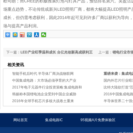
欧司朗；而CREE的积极推展灯泡与灯具产品，预估排名第六。吴盈洁
场重点趋势，不论传统或新兴LED照明厂商，都将大幅提高LED照明
成长，但仍需考虑获利，因此2014年起可见到许多厂商以获利为导向
场与提高产品利润。
下一篇：
LED产业旺季温和成长 台亿光创新高成获利王
上一篇：
锂电行业市场
相关资讯
智能手机后时代 半导体厂商决战物联网
重磅来袭：
中国集成电路：大市场必须孕育的大产业
国内外芯片行业暗潮
2017年电子元器件行业投资策略:集成电路和
比特大陆欲打造“芯
韩媒称本国锂电池企业受到中国企业威胁
2016中国集成电
2016年全球手机芯片多核大战卷土重来
半导体世界二十强
网站首页
集成电路IC
95视频A片免费体验区