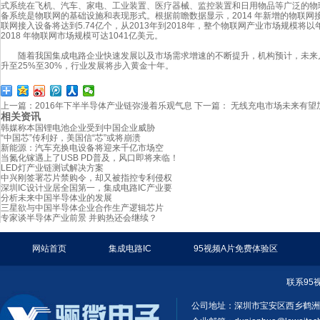
式系统在飞机、汽车、家电、工业装置、医疗器械、监控装置和日用物品等广泛
备系统是物联网的基础设施和表现形式。根据前瞻数据显示，2014 年新增的物联网接入
联网接入设备将达到5.74亿个，从2013年到2018年，整个物联网产业市场规模将以
2018 年物联网市场规模可达1041亿美元。
随着我国
集成电路
企业快速发展以及市场需求增速的不断提升，机构预计，未来
升至25%至30%，行业发展将步入黄金十年。
上一篇：
2016年下半半导体产业链弥漫着乐观气息
下一篇：
无线充电市场未来有望
相关资讯
韩媒称本国锂电池企业受到中国企业威胁
“中国芯”传利好，美国信“芯”或将崩溃
新能源：汽车充换电设备将迎来千亿市场空
当氮化镓遇上了USB PD普及，风口即将来临！
LED灯产业链测试解决方案
中兴刚签署芯片禁购令，却又被指控专利侵权
深圳IC设计业居全国第一，集成电路IC产业要
分析未来中国半导体业的发展
三星欲与中国半导体企业合作生产逻辑芯片
专家谈半导体产业前景 并购热还会继续？
网站首页
集成电路IC
95视频A片免费体验区
联系95
公司地址：深圳市宝安区西乡