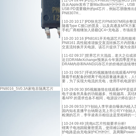
[ 11-14 09:44 ]
PD芯片PN8307H内置MOS 18W
自从Apple发布了新MacBook，USB T
USB PD需要额外的pd芯片，例如芯朋微推
PN8307H...
[ 10-20 10:17 ]
PD快充芯片PN8307M同步整
随着Type C接口的普及，以及高通及MTK方案对P
手机厂商相继加入搭载QC4+充电器，市场前景一
[ 10-20 10:16 ]
PN8161开关电源芯片高性能
PN8161 高性能准谐振交直流转换芯片内部集
交直流转换开关电源。该芯片提供了极为全面和性
[ 11-02 09:37 ]
世界芯片大混战，老大之位或添变
近日DRAMeXchange预测从今年第四季度开
DRAM内存和NAND闪存芯片的价格的连续增长
[ 10-31 09:57 ]
手机95视频激情在线观看APP
随着手机配备的锂离子电池容量越来越大，人
要，为了实现大电流的充电，使用手机电源管
PN8016_5V0.3A家电非隔离芯片
[ 10-29 09:30 ]
95视频激情在线观看APP是
电子设备所具备的功能越多、性能越高，其
看APP 的需求也各不相同，电源设计师在设计电源
[ 10-26 09:53 ]
YY创始人李学凌自曝体内植入芯片
国内知名直播平台纳斯达克上市公司YY创始人李学
检测的芯片，李学凌表示相信这是里程碑的一天
[ 10-24 09:49 ]
充电ic芯片性能要求分析!
锂离子电池因能量密度高，使得难以确保电池
护电路是由充电保护IC、及两颗Power-MO